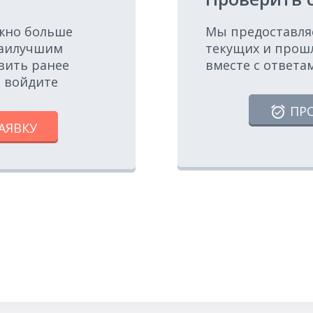
ожно больше
Мы предоставля
наилучшим
текущих и прош
вить ранее
вместе с ответа
, войдите
ПР
АЯВКУ